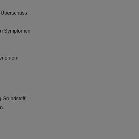
m Überschuss
ren Symptomen
er einem
 Grundstoff,
n.