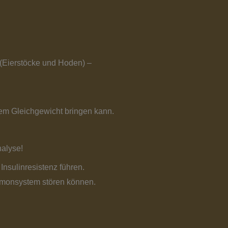
(Eierstöcke und Hoden) –
dem Gleichgewicht bringen kann.
nalyse!
nsulinresistenz führen.
ormonsystem stören können.