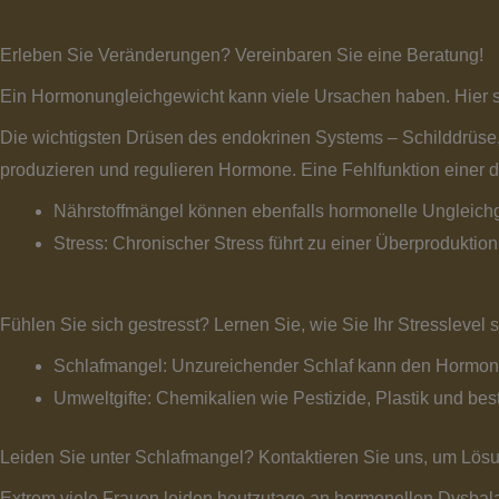
Erleben Sie Veränderungen? Vereinbaren Sie eine Beratung!
Ein Hormonungleichgewicht kann viele Ursachen haben. Hier si
Die wichtigsten Drüsen des endokrinen Systems – Schilddrüs
produzieren und regulieren Hormone. Eine Fehlfunktion einer 
Nährstoffmängel können ebenfalls hormonelle Ungleich
Stress: Chronischer Stress führt zu einer Überprodukti
Fühlen Sie sich gestresst? Lernen Sie, wie Sie Ihr Stresslevel
Schlafmangel: Unzureichender Schlaf kann den Hormonha
Umweltgifte: Chemikalien wie Pestizide, Plastik und be
Leiden Sie unter Schlafmangel? Kontaktieren Sie uns, um Lösu
Extrem viele Frauen leiden heutzutage an hormonellen Dysbal