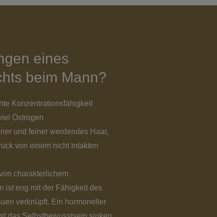
ngen eines
chts beim Mann?
te Konzentrationsfähigkeit
viel Östrogen
ner und feiner werdendes Haar,
ruck von einem nicht intakten
von charakterlichem
ist eng mit der Fähigkeit des
uen verknüpft. Ein hormoneller
mit das Selbstbewusstsein sinken