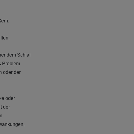
ßern.
lten:
chendem Schlaf
es Problem
n oder der
ke oder
t der
n.
hwankungen,