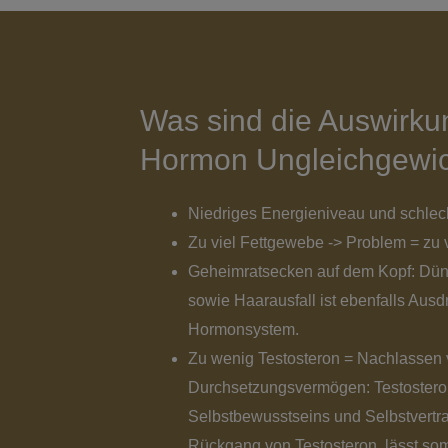
Was sind die Auswirku
Hormon Ungleichgewi
Niedriges Energieniveau und schlech
Zu viel Fettgewebe -> Problem = zu 
Geheimratsecken auf dem Kopf: Dün
sowie Haarausfall ist ebenfalls Ausd
Hormonsystem.
Zu wenig Testosteron = Nachlassen 
Durchsetzungsvermögen: Testosteron 
Selbstbewusstseins und Selbstvertra
Rückgang von Testosteron, lässt so