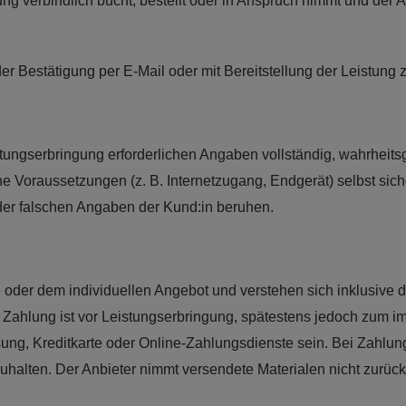
g verbindlich bucht, bestellt oder in Anspruch nimmt und der A
r Bestätigung per E-Mail oder mit Bereitstellung der Leistung 
Leistungserbringung erforderlichen Angaben vollständig, wahrhei
che Voraussetzungen (z. B. Internetzugang, Endgerät) selbst sich
 oder falschen Angaben der Kund:in beruhen.
te oder dem individuellen Angebot und verstehen sich inklusive 
Die Zahlung ist vor Leistungserbringung, spätestens jedoch zu
ung, Kreditkarte oder Online-Zahlungsdienste sein. Bei Zahlung
halten. Der Anbieter nimmt versendete Materialen nicht zurück u