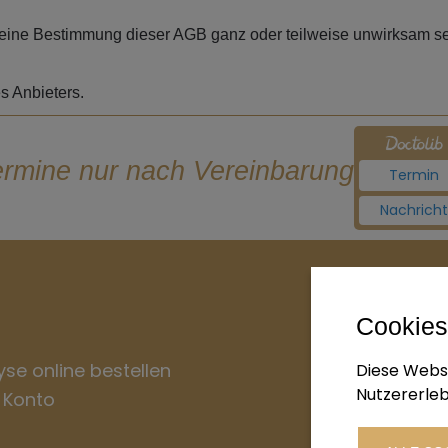
 eine Bestimmung dieser AGB ganz oder teilweise unwirksam sei
es Anbieters.
ermine nur nach Vereinbarung
Termin
Nachricht
Anfahrt
Cookies
Health & Glo
yse online bestellen
Diese Websi
Nutzererleb
 Konto
Im Eingang: Rah
Lange Reihe 113